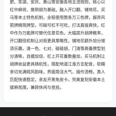
肥、芜湖、安庆、黄山等安徽各地主流规则，核心以
红中麻将、推倒胡为基础，融入开口翻、铺地花、买
马等本土特色机制，全程使用筒条万三色牌，摒弃风
箭牌精简牌型，可碰可杠不可吃，打法直接爽快，红
中作为万能牌可替代任意花色，大幅提升胡牌概率，
开口翻倍机制让对局更具策略性，铺地花额外加分增
添乐趣，清一色、七对、碰碰胡、门清等高番牌型划
分清晰，自摸加倍、杠上开花番数叠加，买马机制让
胡牌收益更具随机性，搭配地道江淮方言配音，软糯
亲切充满皖风韵味，界面简洁大气、操作流畅，真人
匹配快速稳定，亲友开黑免房卡，完美复刻安徽本土
搓麻氛围，兼顾休闲与竞技。