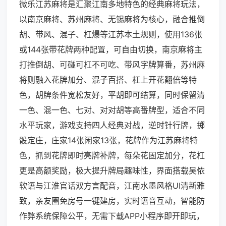
微乐江苏麻将是汇聚江南多地特色的经典麻将玩法，
以南京麻将、苏州麻将、无锡麻将为核心，融合推倒
胡、带风、混子、杠爆等江苏本土规则，使用136张
或144张带花牌两种配置，可自由切换，南京麻将主
打推倒胡、可碰可杠不可吃、带风字牌算番，苏州麻
将则融入花牌加分、混子百搭、杠上开花翻倍等特
色，胡牌条件宽松友好，平胡即可结算，同时保留清
一色、混一色、七对、对对胡等高番牌型，适合不同
水平玩家，游戏支持四人经典对战，逆时针行牌，掷
骰定庄，庄家14张闲家13张，花牌作为江苏麻将特
色，抓到花牌即时亮牌补牌，每朵花固定加分，花杠
更是高额奖励，极大提升牌局趣味性，界面搭载吴侬
软语与江淮官话双方言配音，江南水墨风格UI清新雅
致，亲友圈免房号一键建房，实时语音互动，智能防
作弊系统保障公平，无需下载APP小程序即开即玩，