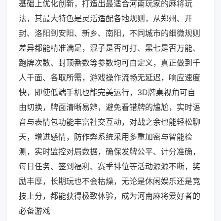
基础上优化创新，打造出最适合河南玩家的麻将玩
法，其最大特色是灵活适配各地规则，从郑州、开
封、洛阳到安阳、新乡、南阳，不同城市的细微规则
差异都能精准满足，混子是否可打、黑七是否万能、
跑牌次数、封顶番数等参数均可自定义，真正做到千
人千面、各取所需，游戏操作流畅无延迟，响应速度
快，即使低端手机也能完美运行，3D牌桌视角可自
由切换，牌面清晰易辨，避免看错牌的尴尬，实时语
音与表情包功能丰富社交互动，对战之余也能轻松聊
天，增进感情，防作弊系统采用多重加密与智能检
测，实时监控对局数据，确保发牌公平、计分准确，
每日任务、签到福利、赛季排位等活动源源不断，奖
励丰厚，长期玩也不会枯燥，无论是休闲娱乐还是竞
技上分，都能获得极致体验，成为河南麻将爱好者的
必备游戏