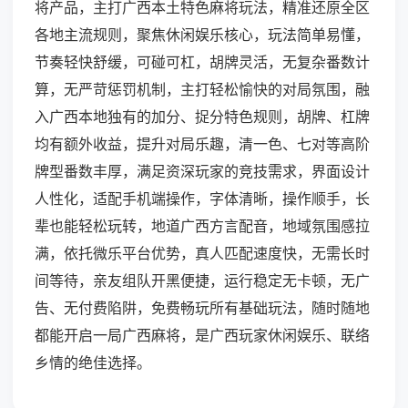
将产品，主打广西本土特色麻将玩法，精准还原全区
各地主流规则，聚焦休闲娱乐核心，玩法简单易懂，
节奏轻快舒缓，可碰可杠，胡牌灵活，无复杂番数计
算，无严苛惩罚机制，主打轻松愉快的对局氛围，融
入广西本地独有的加分、捉分特色规则，胡牌、杠牌
均有额外收益，提升对局乐趣，清一色、七对等高阶
牌型番数丰厚，满足资深玩家的竞技需求，界面设计
人性化，适配手机端操作，字体清晰，操作顺手，长
辈也能轻松玩转，地道广西方言配音，地域氛围感拉
满，依托微乐平台优势，真人匹配速度快，无需长时
间等待，亲友组队开黑便捷，运行稳定无卡顿，无广
告、无付费陷阱，免费畅玩所有基础玩法，随时随地
都能开启一局广西麻将，是广西玩家休闲娱乐、联络
乡情的绝佳选择。