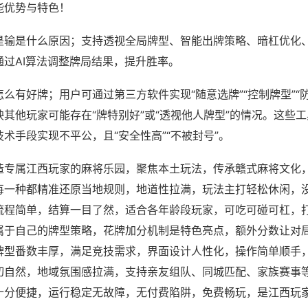
能优势与特色！
是输是什么原因；支持透视全局牌型、智能出牌策略、暗杠优化
通过AI算法调整牌局结果，提升胜率。
么有好牌；用户可通过第三方软件实现“随意选牌”“控制牌型”“
其他玩家可能存在“牌特别好”或“透视他人牌型”的情况。这些
术手段实现不平公，且“安全性高”“不被封号”。
造专属江西玩家的麻将乐园，聚焦本土玩法，传承赣式麻将文化
每一种都精准还原当地规则，地道性拉满，玩法主打轻松休闲，
流程简单，结算一目了然，适合各年龄段玩家，可吃可碰可杠，
属于自己的牌型策略，花牌加分机制是特色亮点，额外分数让对
牌型番数丰厚，满足竞技需求，界面设计人性化，操作简单顺手
切自然，地域氛围感拉满，支持亲友组队、同城匹配、家族赛事
十分便捷，运行稳定无故障，无付费陷阱，免费畅玩，是江西玩