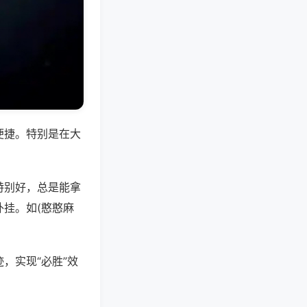
便捷。特别是在大
特别好，总是能拿
挂。如(憨憨麻
，实现“必胜”效
。