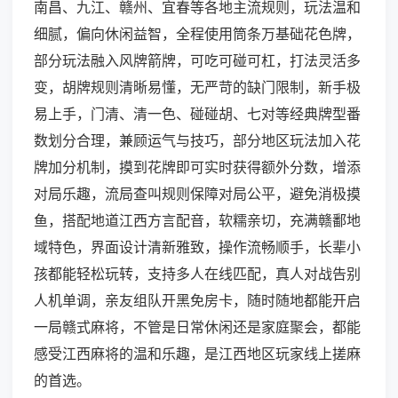
南昌、九江、赣州、宜春等各地主流规则，玩法温和
细腻，偏向休闲益智，全程使用筒条万基础花色牌，
部分玩法融入风牌箭牌，可吃可碰可杠，打法灵活多
变，胡牌规则清晰易懂，无严苛的缺门限制，新手极
易上手，门清、清一色、碰碰胡、七对等经典牌型番
数划分合理，兼顾运气与技巧，部分地区玩法加入花
牌加分机制，摸到花牌即可实时获得额外分数，增添
对局乐趣，流局查叫规则保障对局公平，避免消极摸
鱼，搭配地道江西方言配音，软糯亲切，充满赣鄱地
域特色，界面设计清新雅致，操作流畅顺手，长辈小
孩都能轻松玩转，支持多人在线匹配，真人对战告别
人机单调，亲友组队开黑免房卡，随时随地都能开启
一局赣式麻将，不管是日常休闲还是家庭聚会，都能
感受江西麻将的温和乐趣，是江西地区玩家线上搓麻
的首选。