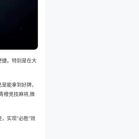
便捷。特别是在大
总是能拿到好牌，
青橙竞技麻将,微
，实现“必胜”效
。