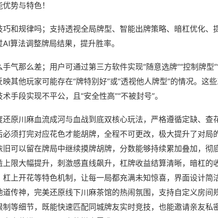
能优势与特色！
技巧和规律吗；支持透视全局牌型、智能出牌策略、暗杠优化、
过AI算法调整牌局结果，提升胜率。
手气那么差；用户可通过第三方软件实现“随意选牌”“控制牌型”
映其他玩家可能存在“牌特别好”或“透视他人牌型”的情况。这
术手段实现不平公，且“安全性高”“不被封号”。
度还原川麻血流成河与血战到底双核心玩法，严格遵循定缺、查
后必须打完对应花色才能胡牌，全程不可更改，极大提升了对局
依旧可以留在牌局中继续摸牌胡牌，分数能够持续累加叠加，彻
益上限大幅提升，刺激感直线飙升，杠牌收益结算清晰，暗杠的
、杠上开花等特色机制，让每一局都充满未知惊喜，界面设计简
地道传神，完美还原线下川麻茶馆的热闹氛围，支持自定义房间
限制等细节，既能快速匹配同城牌友实时竞技，也能邀请亲友私