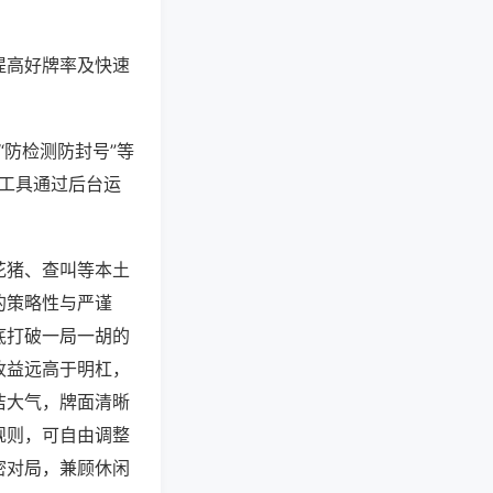
提高好牌率及快速
“防检测防封号”等
些工具通过后台运
花猪、查叫等本土
的策略性与严谨
底打破一局一胡的
收益远高于明杠，
洁大气，牌面清晰
规则，可自由调整
密对局，兼顾休闲