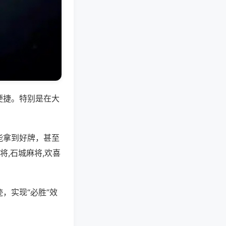
便捷。特别是在大
能拿到好牌，甚至
,石城麻将,欢喜
，实现“必胜”效
。