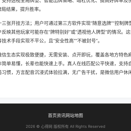
；支持透视全局牌型、智能出牌策略、暗杠优化、提高好牌率及
牌局结果，提升胜率。
三张开挂方法；用户可通过第三方软件实现“随意选牌”“控制牌型
反映其他玩家可能存在“牌特别好”或“透视他人牌型”的情况。
技术手段实现不平公，且“安全性高”“不被封号”。
微信生态实现极致便捷，无需安装、点开即玩，覆盖各地方特色
作简单易懂，长辈也能快速上手。真人在线匹配公平快速，支持
局习惯，方言配音沉浸式体验拉满，无广告干扰，是微信用户休
首页
资讯
网站地图
2026 © 心得网 版权所有 All Rights Reserved