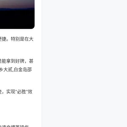
便捷。特别是在大
是能拿到好牌，甚
乡大贰,白金岛邵
，实现“必胜”效
。