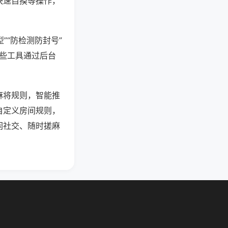
快速自摸等操作，
”“防检测防封号”
这些工具通过后台
麻将规则，智能推
自定义房间规则，
闲社交、随时搓麻