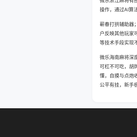
微乐浙江麻将有
操作，通过AI算
蕲春打拱辅助器；
户反映其他玩家可
等技术手段实现不
微乐海南麻将深
可杠不可吃，胡
懂，自摸与点炮
公平有挂，新手