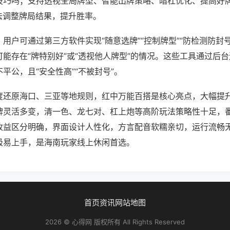
技巧吗；支持透视全局牌型、智能出牌策略、暗杠优化、提高好
法调整牌局结果，提升胜率。
用户可通过第三方软件实现“随意选牌”“控制牌型”“防检测防封
能存在“牌特别好”或“透视他人牌型”的情况。这些工具通过后
平公，且“安全性高”“不被封号”。
度还原海口、三亚等地规则，红中万能百搭是核心亮点，大幅提
牌灵活多变，清一色、龙七对、杠上炮等高阶玩法策略性十足，
收益区分明确，界面设计人性化，方言配音软糯亲切，运行流畅
极易上手，是海南玩家线上休闲首选。
首页
资讯
网站地图
2026 © 心得网 版权所有 All Rights Reserved