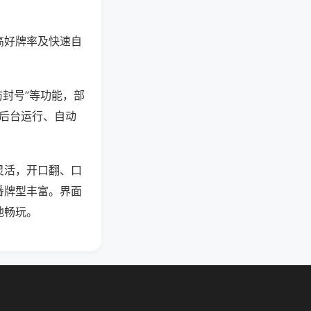
高好牌率及快速自
防封号”等功能，部
过后台运行、自动
灵活，开口翻、口
番牌型丰富。界面
地畅玩。