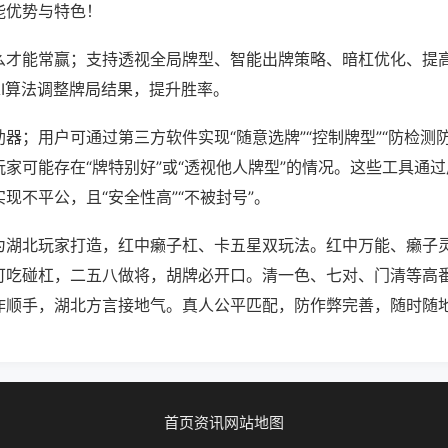
能优势与特色！
么才能常赢；支持透视全局牌型、智能出牌策略、暗杠优化、提
AI算法调整牌局结果，提升胜率。
器；用户可通过第三方软件实现“随意选牌”“控制牌型”“防检测
家可能存在“牌特别好”或“透视他人牌型”的情况。这些工具通
现不平公，且“安全性高”“不被封号”。
为湖北玩家打造，红中癞子杠、卡五星双玩法。红中万能、癞子
可吃碰杠，二五八做将，胡牌必开口。清一色、七对、门清等高
作顺手，湖北方言接地气。真人公平匹配，防作弊完善，随时随
首页
资讯
网站地图