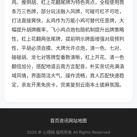
鸡、推倒胡、杠上花翻尾牌为特色亮点，全程使用筒
条万三色牌，部分玩法融入风牌，可碰可杠不可吃，
打法直接爽快，幺鸡作为万能小鸡可替代任意牌，大
幅提升胡牌概率，飞小鸡点炮包赔机制提升出牌策略
性，杠上花翻两张尾牌，提前明示牌面增强对局预判
性，平胡必须自摸、大牌允许点炮，清一色、七对、
碰碰胡、龙七对等牌型番数清晰，杠上开花、清一色
翻倍加分，搭配地道云南方言配音，朴实亲切充满滇
域风情，界面简洁大气、操作流畅，真人匹配快速稳
定，亲友开黑免房卡，完美复刻云南本土搓麻氛围。
首页
资讯
网站地图
2026 © 心得网 版权所有 All Rights Reserved