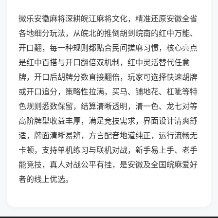
微乐安徽麻将深耕皖江麻将文化，精准还原安徽全省
各地细分玩法，从皖北的推倒胡到皖南的红中万能、
开口翻，每一种规则都贴合民间搓麻习惯，核心亮点
是红中百搭与开口翻倍双机制，红中灵活替代任意
牌，开口后胡牌分数直接翻倍，玩家可选择快速胡牌
或开口追分，策略性拉满，买马、铺地花、杠呲等特
色规则悉数保留，结算清晰透明，清一色、龙七对等
高阶牌型收益丰厚，满足竞技需求，界面设计清爽舒
适，牌面清晰易辨，方言配音地道纯正，运行流畅无
卡顿，支持单机练习与联机对战，新手易上手、老手
能竞技，真人对战公平有挂，是安徽及全国皖麻爱好
者的线上优选。