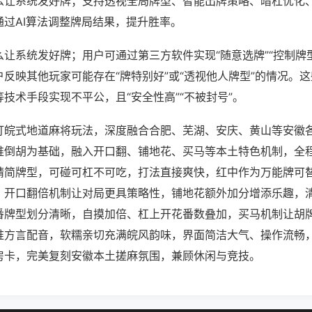
么让系统发好牌；支持透视全局牌型、智能出牌策略、暗杠优化
通过AI算法调整牌局结果，提升胜率。
让系统发好牌；用户可通过第三方软件实现“随意选牌”“控制牌型
反映其他玩家可能存在“牌特别好”或“透视他人牌型”的情况。
技术手段实现不平公，且“安全性高”“不被封号”。
打皖式地道麻将玩法，深度融合合肥、芜湖、安庆、黄山等安徽
推倒胡为基础，融入开口翻、铺地花、买马等本土特色机制，全
精简牌型，可碰可杠不可吃，打法直接爽快，红中作为万能牌可
，开口翻倍机制让对局更具策略性，铺地花额外加分增添乐趣，
番牌型划分清晰，自摸加倍、杠上开花番数叠加，买马机制让胡
淮方言配音，软糯亲切充满皖风韵味，界面简洁大气、操作流畅
房卡，完美复刻安徽本土搓麻氛围，兼顾休闲与竞技。