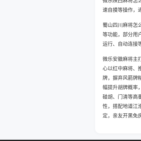
微乐陕西麻将怎
速自摸等操作，
蜀山四川麻将怎么
等功能，部分用户
运行、自动连接等
微乐安徽麻将主
心以红中麻将、
牌，摒弃风箭牌
幅提升胡牌概率
碰胡、门清等高
性，搭配地道江
定，亲友开黑免