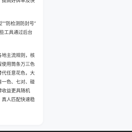
、提高好牌率及快
”“防检测防封号”
这些工具通过后台
各地主流规则，核
程使用筒条万三色
替代任意花色，大
清一色、七对、碰
牌收益更具随机
，真人匹配快速稳