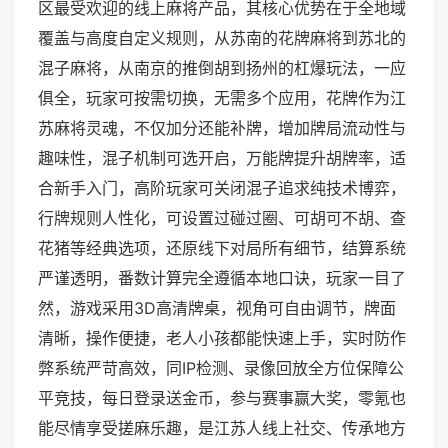
区最受欢迎的线上麻将产品，其核心优势在于全地域
覆盖与高度自定义规则，从苏南的花牌麻将到苏北的
混子麻将，从南京的推倒胡到扬州的杠爆玩法，一应
俱全，玩家可按需切换，无需多个应用，花牌作为江
苏麻将灵魂，不仅加分还能补牌，增加牌局流动性与
趣味性，混子机制可选开启，万能牌提升胡牌率，适
合新手入门，高阶玩家可关闭混子追求纯技术博弈，
行牌规则人性化，可设置过碰过圈、可胡可不胡、查
花猪等经典选项，还原线下对局所有细节，结算系统
严谨透明，番数计算完全遵循本地口诀，玩家一目了
然，游戏采用3D高清牌桌，视角可自由调节，牌面
清晰，操作便捷，老人小孩都能快速上手，实时防作
弊系统严苛高效，同IP检测、录像回放全方位保障公
平竞技，每日登录送金币，参与赛事赢大奖，零氪也
能尽情享受搓麻乐趣，是江苏人线上社交、传承地方