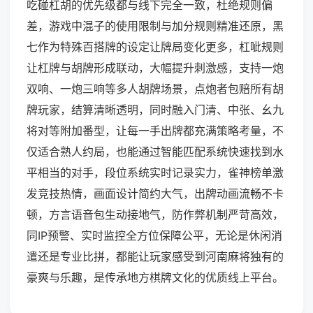
吃碰杠胡的优先级都与线下完全一致，杜绝规则偏
差，游戏中混子的使用限制与加分规则精准还原，黑
七作为特殊百搭牌的设定让牌局变化更多，杠呲规则
让杠牌与胡牌形成联动，大幅提升刺激感，支持一炮
双响、一炮三响等多人胡牌场景，点炮者包赔所有胡
牌玩家，结算清晰透明，同时融入门清、中张、幺九
将对等附加番型，让每一手出牌都充满策略考量，不
仅适合熟人约局，也能通过智能匹配系统快速找到水
平相当的对手，段位系统实时记录实力，雀神榜单激
发竞技热情，画面设计简约大气，出牌动画流畅不卡
顿，方言语音包生动接地气，防作弊机制严苛高效，
同IP预警、实时监控全方位保障公平，无论是休闲消
遣还是专业比拼，都能让玩家感受到河南麻将独有的
豪爽与乐趣，是传承地方棋牌文化的优质线上平台。