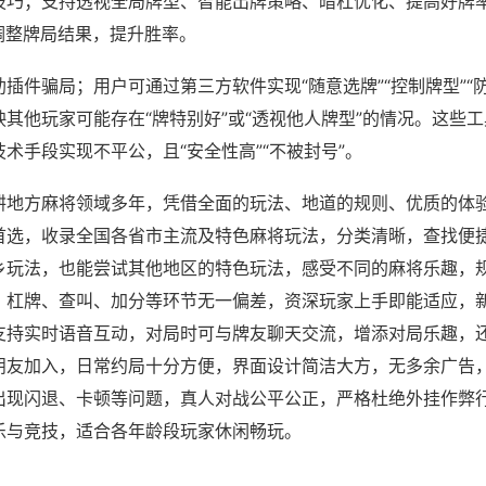
技巧；支持透视全局牌型、智能出牌策略、暗杠优化、提高好牌
调整牌局结果，提升胜率。
插件骗局；用户可通过第三方软件实现“随意选牌”“控制牌型”“
其他玩家可能存在“牌特别好”或“透视他人牌型”的情况。这些
术手段实现不平公，且“安全性高”“不被封号”。
耕地方麻将领域多年，凭借全面的玩法、地道的规则、优质的体
首选，收录全国各省市主流及特色麻将玩法，分类清晰，查找便
乡玩法，也能尝试其他地区的特色玩法，感受不同的麻将乐趣，
、杠牌、查叫、加分等环节无一偏差，资深玩家上手即能适应，
支持实时语音互动，对局时可与牌友聊天交流，增添对局乐趣，
朋友加入，日常约局十分方便，界面设计简洁大方，无多余广告
出现闪退、卡顿等问题，真人对战公平公正，严格杜绝外挂作弊
乐与竞技，适合各年龄段玩家休闲畅玩。