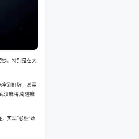
便捷。特别是在大
能拿到好牌，甚至
武汉麻将,奇迹麻
，实现“必胜”效
。