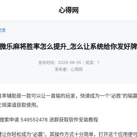
心得网
交流
!微乐麻将胜率怎么提升_怎么让系统给你发好牌
发布时间：2026-08-05｜阅读：1
发布者：心得网
胜率辅助是一款可以让一直输的玩家，快速成为一个“必胜”的输
正规渠道获取使用。
索申请 549552478 进群获取软件安装教程
键让你轻松成为“必赢”。其操作方式十分简单，打开这个应用便