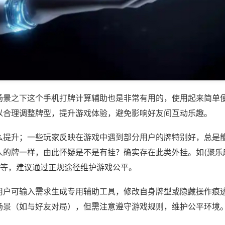
场景之下这个手机打牌计算辅助也是非常有用的，使用起来简单
以合理调整牌型，提升游戏体验，避免影响好友间互动乐趣。
么提升；一些玩家反映在游戏中遇到部分用户的牌特别好，总是
人的牌一样，由此怀疑是不是有挂？确实存在此类外挂。如(聚乐
)等，建议通过正规途径维护游戏公平。
用户可输入需求生成专用辅助工具，修改自身牌型或隐藏操作痕迹
场景（如与好友对局），但需注意遵守游戏规则，维护公平环境