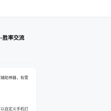
-胜率交流
赢辅助神器，有需
可以自定义手机打