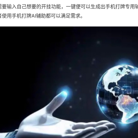
需要输入自己想要的开挂功能，一键便可以生成出手机打牌专用
者使用手机打牌AI辅助都可以满足需求。