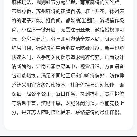
麻将玩法，规则细节分毫毕现，南京麻将的无吃牌、
带风算番，苏州麻将的花牌百搭、杠上开花，徐州麻
将的混子万能、推倒胡，都能精准适配，游戏操作极
简，小程序一键开启，无需注册登录，微信授权即可
玩，免房号建房，分享即可邀请亲友入局，极大降低
约局门槛，行牌过程中智能提示吃碰杠胡，新手也能
快速入门，老手可关闭提示追求纯粹博弈，画面设计
清新简约，江南元素点缀其中，视觉舒适，方言语音
包可选切换，满足不同地区玩家的听觉偏好，防作弊
系统采用官方级加密技术，杜绝外挂与违规操作，确
保每一局公平公正，每日任务、签到福利、赛季排位
等活动丰富，奖励丰厚，既能休闲消遣，也能竞技上
分，是江苏人随时随地搓麻、联络感情的最佳伴侣。