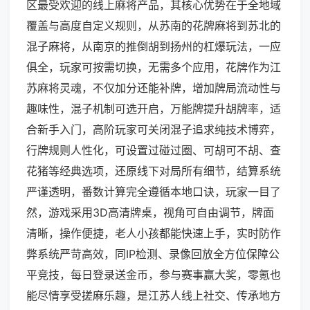
区最受欢迎的线上麻将产品，其核心优势在于全地域
覆盖与高度自定义规则，从苏南的花牌麻将到苏北的
混子麻将，从南京的推倒胡到扬州的杠爆玩法，一应
俱全，玩家可按需切换，无需多个应用，花牌作为江
苏麻将灵魂，不仅加分还能补牌，增加牌局流动性与
趣味性，混子机制可选开启，万能牌提升胡牌率，适
合新手入门，高阶玩家可关闭混子追求纯技术博弈，
行牌规则人性化，可设置过碰过圈、可胡可不胡、查
花猪等经典选项，还原线下对局所有细节，结算系统
严谨透明，番数计算完全遵循本地口诀，玩家一目了
然，游戏采用3D高清牌桌，视角可自由调节，牌面
清晰，操作便捷，老人小孩都能快速上手，实时防作
弊系统严苛高效，同IP检测、录像回放全方位保障公
平竞技，每日登录送金币，参与赛事赢大奖，零氪也
能尽情享受搓麻乐趣，是江苏人线上社交、传承地方