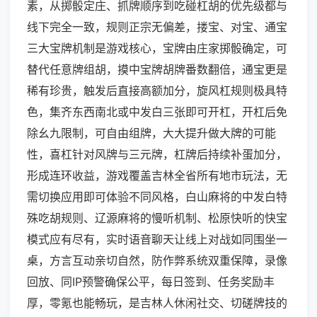
素，从掷骰定庄、抓牌顺序到吃碰杠胡的优先级都与
线下完全一致，规则正宗无偏差，搂宝、对宝、通宝
三大宝牌机制是游戏核心，宝牌由庄家掷骰确定，可
替代任意牌组胡，摸中宝牌胡牌番数翻倍，通宝更是
稀有珍贵，触发后直接高额加分，旋风杠规则极具特
色，集齐东西南北或中发白三张即可开杠，开杠后免
除幺九限制，可自由组牌，大大提升做大牌的可能
性，喜杠针对风牌与三元牌，杠牌后持续补蛋加分，
形成连环收益，游戏覆盖吉林全省所有地市玩法，无
需切换应用即可体验不同风格，白山麻将的中发白特
殊吃胡规则、辽源麻将的慢听机制、松原快听的快宝
模式应有尽有，实时语音聊天让线上对战如同围坐一
桌，方言互动亲切自然，防作弊系统双重保障，录像
回放、同IP预警确保公平，每日签到、任务奖励丰
厚，零氪也能畅玩，是吉林人休闲社交、切磋牌技的