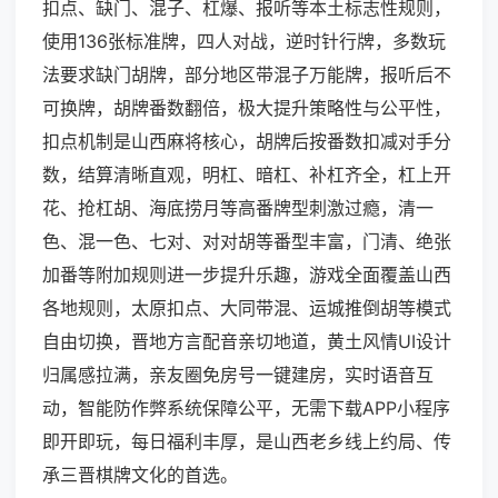
扣点、缺门、混子、杠爆、报听等本土标志性规则，
使用136张标准牌，四人对战，逆时针行牌，多数玩
法要求缺门胡牌，部分地区带混子万能牌，报听后不
可换牌，胡牌番数翻倍，极大提升策略性与公平性，
扣点机制是山西麻将核心，胡牌后按番数扣减对手分
数，结算清晰直观，明杠、暗杠、补杠齐全，杠上开
花、抢杠胡、海底捞月等高番牌型刺激过瘾，清一
色、混一色、七对、对对胡等番型丰富，门清、绝张
加番等附加规则进一步提升乐趣，游戏全面覆盖山西
各地规则，太原扣点、大同带混、运城推倒胡等模式
自由切换，晋地方言配音亲切地道，黄土风情UI设计
归属感拉满，亲友圈免房号一键建房，实时语音互
动，智能防作弊系统保障公平，无需下载APP小程序
即开即玩，每日福利丰厚，是山西老乡线上约局、传
承三晋棋牌文化的首选。