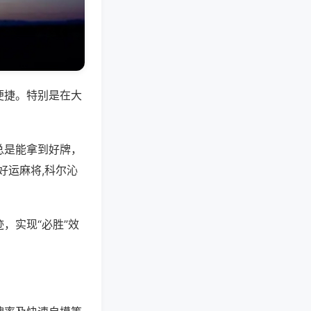
便捷。特别是在大
总是能拿到好牌，
好运麻将,科尔沁
，实现“必胜”效
。