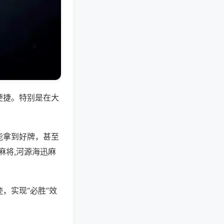
便捷。特别是在大
能拿到好牌，甚至
麻将,河源海迅麻
，实现“必胜”效
。