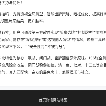
能优势与特色！
有挂吗；支持透视全局牌型、智能出牌策略、暗杠优化、提高好
法调整牌局结果，提升胜率。
有挂；用户可通过第三方软件实现“随意选牌”“控制牌型”“防检
玩家可能存在“牌特别好”或“透视他人牌型”的情况。这些工具
实现不平公，且“安全性高”“不被封号”。
东北特色为核心，飘胡、闭门胡、宝牌翻倍原汁原味。136张全
胡高风险高收益，闭门胡稳健加倍。清一色、七对、十三幺等高
地气，真人匹配快。亲友约局免房卡，兼顾娱乐与社交。
首页
资讯
网站地图