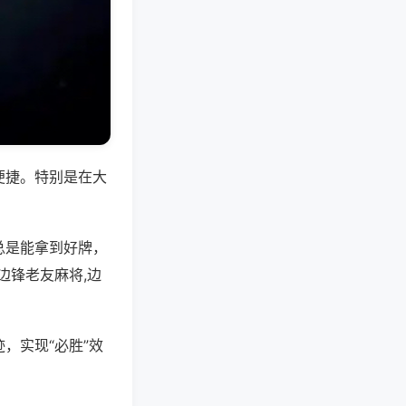
便捷。特别是在大
总是能拿到好牌，
边锋老友麻将,边
，实现“必胜”效
。