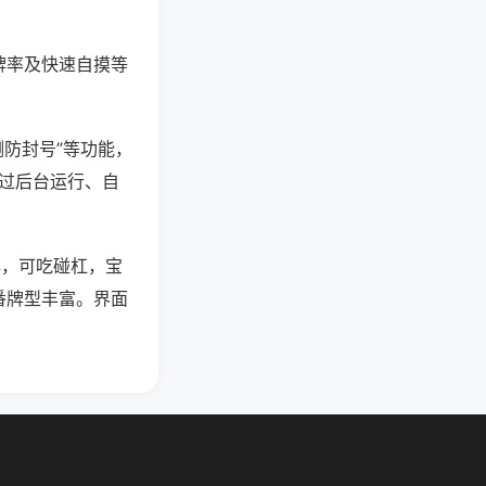
牌率及快速自摸等
测防封号”等功能，
通过后台运行、自
牌，可吃碰杠，宝
番牌型丰富。界面