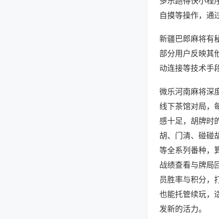
多乐跑得快小程
自摸等操作，通
新疆巴郎麻将有秘
部分用户反映其他
动连接等技术手段
微乐河南麻将深
线下茶馆对局，
感十足，胡牌时
胡、门清、碰碰
等全系列番种，
战绩查看与牌局
员胜率与积分，
也能托管续玩，
发新的活力。