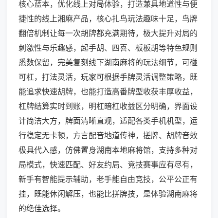
核心蓝本，优化线上对局体验，打造兼具地道性与便
捷性的线上湘麻产品，核心扎鸟玩法趣味十足，鸟牌
翻倍机制让每一次胡牌都充满期待，极大提升对局的
刺激性与乐趣感，起手胡、四喜、板板胡等特色规则
悉数保留，完美复刻线下湖南麻将的玩法细节，可碰
可杠，打法灵活，玩家可根据手牌灵活调整策略，既
能追求快速胡牌，也能打造高番牌型收获丰厚收益，
杠牌结算实时到账，明杠暗杠收益区分明确，界面设
计简洁大方，牌面清晰直观，适配各类手机机型，运
行稳定无卡顿，方言配音地道传神，搓牌、胡牌音效
极具代入感，仿佛置身湖南本地麻将馆，支持多种对
局模式，快速匹配、好友约局、竞技赛事应有尽有，
新手有智能提示辅助，老手能自由竞技，公平公正有
挂，既能休闲解压，也能比拼牌技，是体验湖南麻将
的绝佳选择。