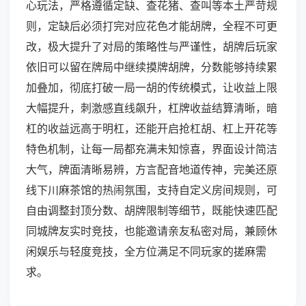
心玩法，严格遵循定缺、查花猪、查叫等本土严苛规
则，定缺后必须打完对应花色才能胡牌，全程不可更
改，极大提升了对局的策略性与严谨性，胡牌后玩家
依旧可以留在牌局中继续摸牌胡牌，分数能够持续累
加叠加，彻底打破一局一胡的传统模式，让收益上限
大幅提升，刺激感直线飙升，杠牌收益结算清晰，暗
杠的收益远高于明杠，还能开启抢杠胡、杠上开花等
特色机制，让每一局都充满未知惊喜，界面设计简洁
大气，牌面清晰易辨，方言配音地道传神，完美还原
线下川麻茶馆的热闹氛围，支持自定义房间规则，可
自由调整封顶分数、胡牌限制等细节，既能快速匹配
同城牌友实时竞技，也能邀请亲友私密对局，兼顾休
闲娱乐与轻度竞技，全方位满足不同玩家的搓麻需
求。