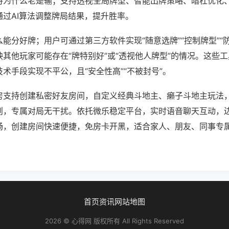
将为什么老是输；支持透视全局牌型、智能出牌策略、暗杠优化
通过AI算法调整牌局结果，提升胜率。
能分好牌；用户可通过第三方软件实现“随意选牌”“控制牌型”“
其他玩家可能存在“牌特别好”或“透视他人牌型”的情况。这些
术手段实现不平公，且“安全性高”“不被封号”。
房支持创建私密好友房间，自定义经典斗地主、癞子斗地主玩法
则，专属对局无干扰。依托微乐稳定平台，实时语音聊天互动，
畅，创建房间快速便捷，免房卡开黑，适合家人、朋友、同事专
。
首页
资讯
网站地图
2026 © 心得网 版权所有 All Rights Reserved