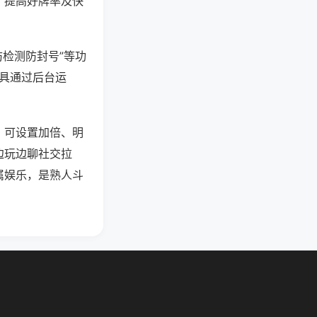
、提高好牌率及快
防检测防封号”等功
工具通过后台运
，可设置加倍、明
边玩边聊社交拉
属娱乐，是熟人斗