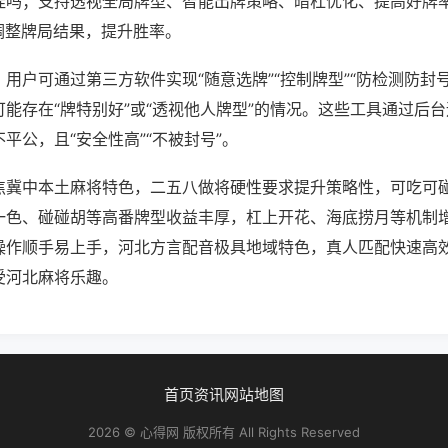
挂吗；支持透视全局牌型、智能出牌策略、暗杠优化、提高好牌
调整牌局结果，提升胜率。
用户可通过第三方软件实现“随意选牌”“控制牌型”“防检测防封
能存在“牌特别好”或“透视他人牌型”的情况。这些工具通过后
平公，且“安全性高”“不被封号”。
焦冀中本土麻将特色，二五八做将硬性要求提升策略性，可吃可
一色、碰碰胡等高番牌型收益丰厚，杠上开花、海底捞月等机制
操作顺手易上手，河北方言配音极具地域特色，真人匹配快速高
受河北麻将乐趣。
首页
资讯
网站地图
2026 © 心得网 版权所有 All Rights Reserved