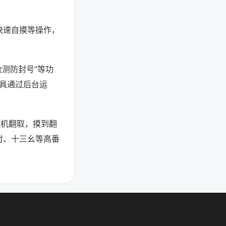
快速自摸等操作，
检测防封号”等功
工具通过后台运
随机翻取，摸到翻
对、十三幺等高番