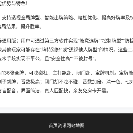
能优势与特色！
；支持透视全局牌型、智能出牌策略、暗杠优化、提高好牌率及
牌局结果，提升胜率。
通用版；用户可通过第三方软件实现“随意选牌”“控制牌型”“防
其他玩家可能存在“牌特别好”或“透视他人牌型”的情况。这些
术手段实现不平公，且“安全性高”“不被封号”。
用136张全牌，可吃碰杠，主打飘胡、闭门胡、宝牌机制。宝牌
刻子胡牌，番数极高；闭门胡不吃不碰，番数加倍。清一色、七
方言配音，界面简洁，真人匹配快，亲友免房卡开黑。
首页
资讯
网站地图